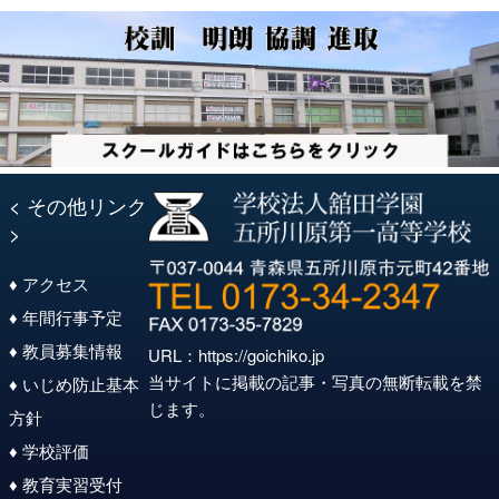
< その他リンク
>
♦ アクセス
♦ 年間行事予定
♦ 教員募集情報
URL：
https://goichiko.jp
当サイトに掲載の記事・写真の無断転載を禁
♦ いじめ防止基本
じます。
方針
♦ 学校評価
♦ 教育実習受付