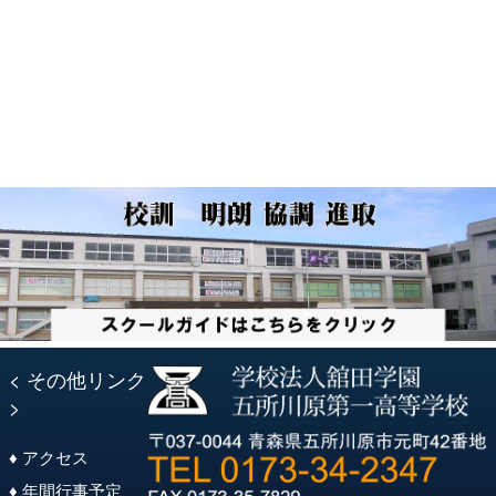
ビ
稿:
ゲ
ー
シ
ョ
ン
< その他リンク
>
♦ アクセス
♦ 年間行事予定