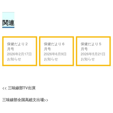
関連
保健だより２
保健だより６
保健だより５
月号
月号
月号
2026年2月17日
2026年6月9日
2026年5月21日
お知らせ
お知らせ
お知らせ
投
過
<<
三味線部TV出演
稿
去
次
三味線部全国高総文出場
>>
の
ナ
の
投
投
稿: