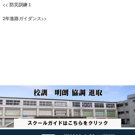
投
過
<<
防災訓練１
稿
去
次
2年進路ガイダンス
>>
の
ナ
の
投
投
稿:
ビ
稿:
ゲ
ー
シ
ョ
ン