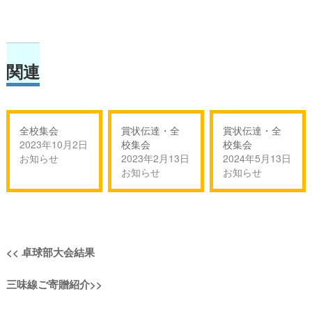
関連
全校集会
賞状伝達・全
賞状伝達・全
2023年10月2日
校集会
校集会
お知らせ
2023年2月13日
2024年5月13日
お知らせ
お知らせ
投
過
<<
卓球部大会結果
稿
去
次
三味線ご寄贈紹介
>>
の
ナ
の
投