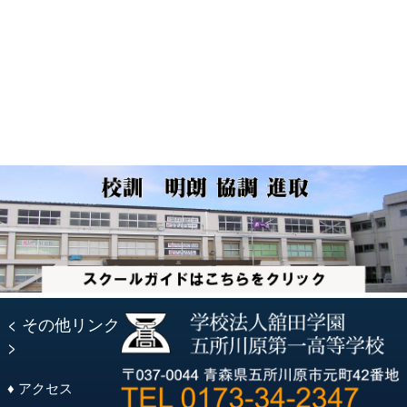
投
稿:
ビ
稿:
ゲ
ー
シ
ョ
ン
< その他リンク
>
♦ アクセス