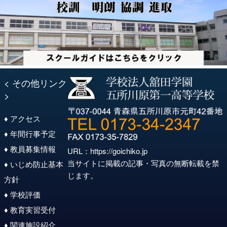
< その他リンク
>
♦ アクセス
♦ 年間行事予定
♦ 教員募集情報
URL：
https://goichiko.jp
当サイトに掲載の記事・写真の無断転載を禁
♦ いじめ防止基本
じます。
方針
♦ 学校評価
♦ 教育実習受付
♦ 関連施設紹介