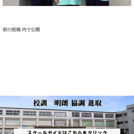
投
前の投稿
内で公開
稿
ナ
ビ
ゲ
ー
シ
ョ
ン