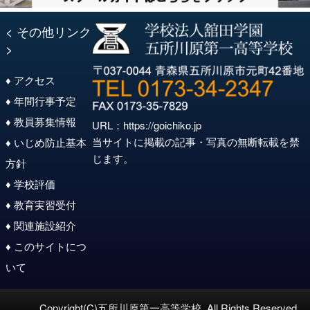
< その他リンク
>
♦ アクセス
♦ 年間行事予定
♦ 教員募集情報
URL：
https://goichiko.jp
当サイトに掲載の記事・写真の無断転載を禁
♦ いじめ防止基本
じます。
方針
♦ 学校評価
♦ 教育実習受付
♦ 関連施設紹介
♦ このサイトにつ
いて
Copyright(C)五所川原第一高等学校. All Rights Reserved.