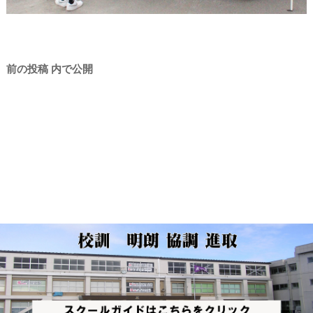
投
前の投稿
内で公開
稿
ナ
ビ
ゲ
ー
シ
ョ
ン