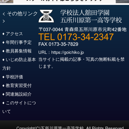
< その他リンク
>
♦ アクセス
♦ 年間行事予定
♦ 教員募集情報
URL：
https://goichiko.jp
当サイトに掲載の記事・写真の無断転載を禁
♦ いじめ防止基本
じます。
方針
♦ 学校評価
♦ 教育実習受付
♦ 関連施設紹介
♦ このサイトにつ
いて
Copyright(C)五所川原第一高等学校. All Rights Reserved.