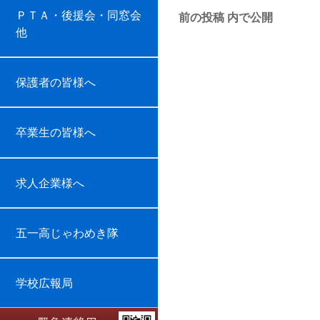
投
ＰＴＡ・後援会・同窓会
前の投稿
内で公開
他
稿
ナ
保護者の皆様へ
ビ
ゲ
卒業生の皆様へ
ー
シ
求人企業様へ
ョ
ン
五一高じゃわめき隊
学校広報局