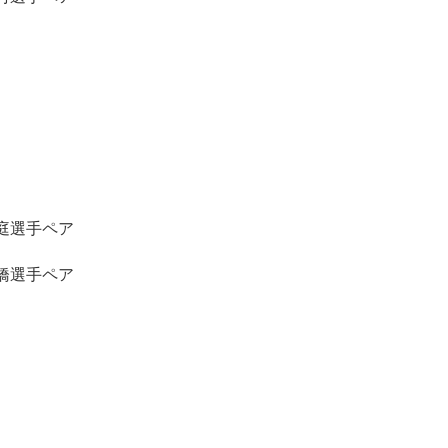
庭選手ペア
橋選手ペア