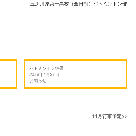
五所川原第一高校（全日制）バトミントン部
バドミントン結果
2026年4月27日
お知らせ
次
11月行事予定
>>
の
投