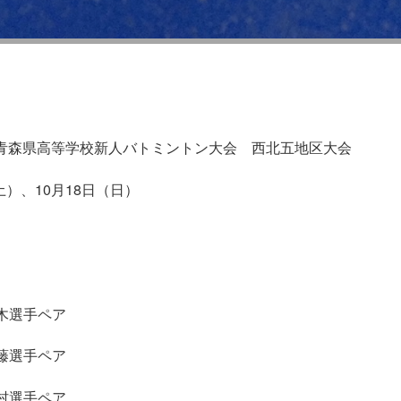
回青森県高等学校新人バトミントン大会 西北五地区大会
土）、10月18日（日）
木選手ペア
藤選手ペア
村選手ペア