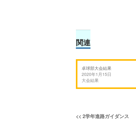
関連
卓球部大会結果
2020年1月15日
大会結果
投
過
<<
2学年進路ガイダンス
稿
去
の