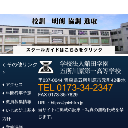
シ
ョ
ン
< その他リンク
>
♦ アクセス
♦ 年間行事予定
♦ 教員募集情報
URL：
https://goichiko.jp
当サイトに掲載の記事・写真の無断転載を禁
♦ いじめ防止基本
じます。
方針
♦ 学校評価