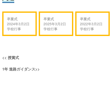
卒業式
卒業式
卒業式
2024年3月2日
2025年3月2日
2022年3月2日
学校行事
学校行事
学校行事
投
過
<<
授賞式
稿
去
次
1年 進路ガイダンス
>>
の
ナ
の
投
投
稿:
ビ
稿:
ゲ
ー