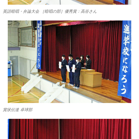
英語暗唱・弁論大会 ［暗唱の部］優秀賞：高谷さん
賞状伝達 卓球部