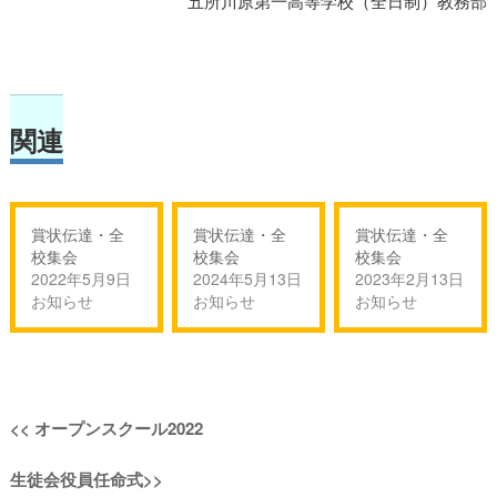
五所川原第一高等学校（全日制）教務部
関連
賞状伝達・全
賞状伝達・全
賞状伝達・全
校集会
校集会
校集会
2022年5月9日
2024年5月13日
2023年2月13日
お知らせ
お知らせ
お知らせ
投
過
<<
オープンスクール2022
稿
去
次
生徒会役員任命式
>>
の