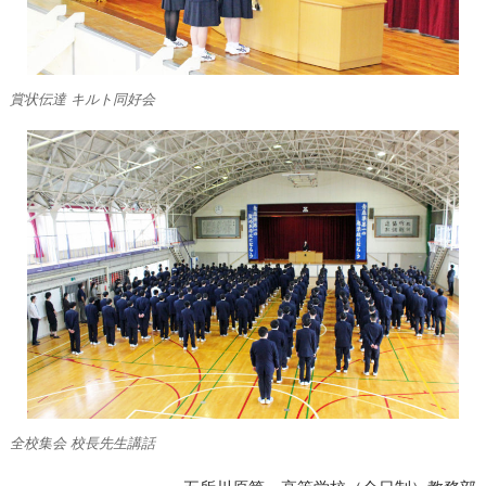
賞状伝達 キルト同好会
全校集会 校長先生講話