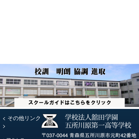
ナ
の
投
投
稿:
ビ
稿:
ゲ
ー
シ
ョ
ン
< その他リンク
>