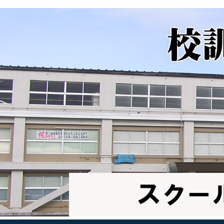
シ
ョ
ン