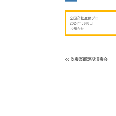
全国高校生億プロ
2024年8月8日
お知らせ
投
過
<<
吹奏楽部定期演奏会
稿
去
の
ナ
投
稿:
ビ
ゲ
ー