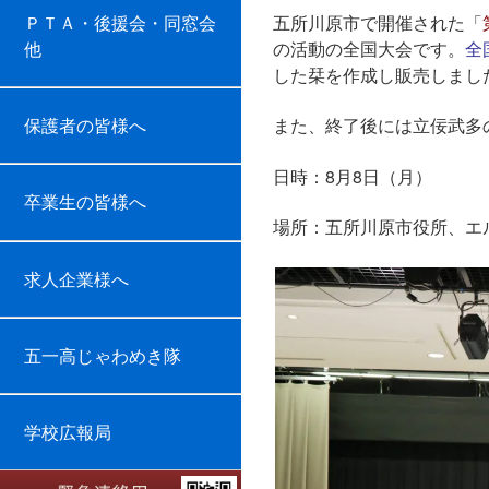
ＰＴＡ・後援会・同窓会
五所川原市で開催された「
他
の活動の全国大会です。
全
した栞を作成し販売しまし
保護者の皆様へ
また、終了後には立佞武多
日時：8月8日（月）
卒業生の皆様へ
場所：五所川原市役所、エ
求人企業様へ
五一高じゃわめき隊
学校広報局