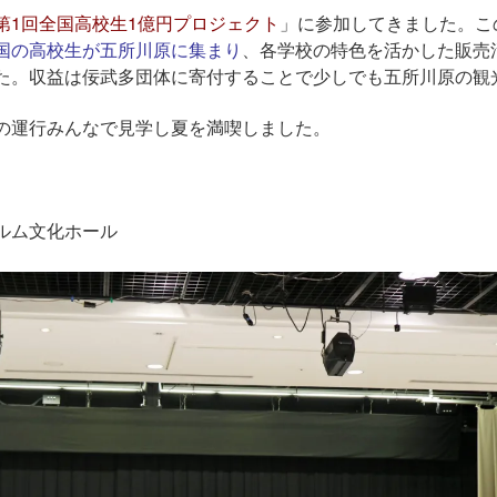
第1回全国高校生1億円プロジェクト
」に参加してきました。こ
国の高校生が五所川原に集まり
、各学校の特色を活かした販売
た。収益は佞武多団体に寄付することで少しでも五所川原の観
の運行みんなで見学し夏を満喫しました。
ルム文化ホール