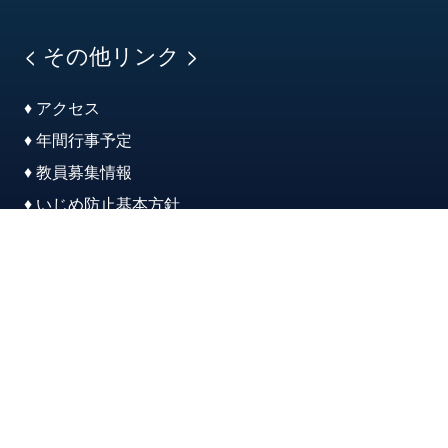
< その他リンク >
♦ アクセス
♦ 年間行事予定
♦ 教員募集情報
♦ いじめ防止基本方針
♦ 学校評価
♦ 教育実習受付
♦ 関連施設紹介
♦ このサイトについて