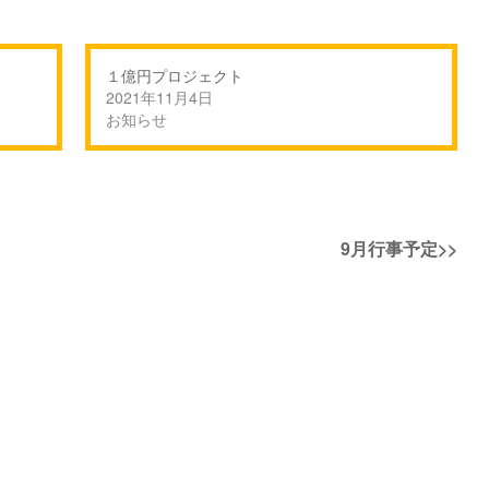
１億円プロジェクト
2021年11月4日
お知らせ
次
9月行事予定
>>
の
投
稿: