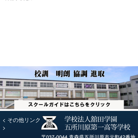
ナ
の
投
投
稿:
ビ
稿:
ゲ
ー
シ
ョ
ン
< その他リンク
>