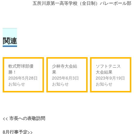
五所川原第一高等学校（全日制）バレーボール部
関連
軟式野球部優
少林寺大会結
ソフトテニス
勝！
果
大会結果
2026年5月28日
2025年6月3日
2023年9月19日
お知らせ
お知らせ
お知らせ
投
過
<<
市長への表敬訪問
稿
去
次
8月行事予定
>>
の