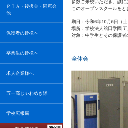
多数ご来校いただき、誠に
ＰＴＡ・後援会・同窓会
このオープンスクールをと
他
期日：令和6年10月5日（土
場所：学校法人舘田学園 
保護者の皆様へ
対象：中学生とその保護者
卒業生の皆様へ
全体会
オー
求人企業様へ
五一高じゃわめき隊
学校広報局