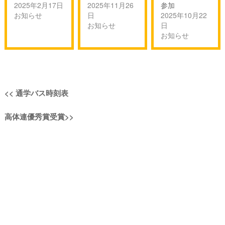
2025年2月17日
2025年11月26
参加
お知らせ
日
2025年10月22
お知らせ
日
お知らせ
投
過
<<
通学バス時刻表
稿
去
次
高体連優秀賞受賞
>>
の
ナ
の
投
投
稿:
ビ
稿:
ゲ
ー
シ