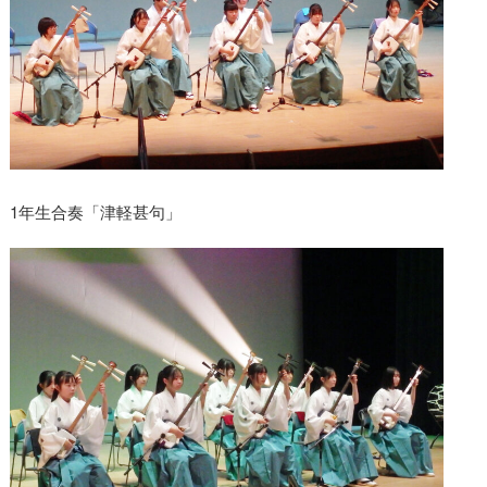
1年生合奏「津軽甚句」