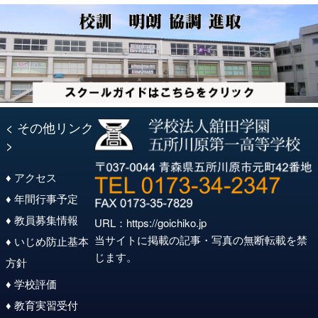
ョ
ン
< その他リンク
>
♦ アクセス
♦ 年間行事予定
♦ 教員募集情報
URL：
https://goichiko.jp
当サイトに掲載の記事・写真の無断転載を禁
♦ いじめ防止基本
じます。
方針
♦ 学校評価
♦ 教育実習受付