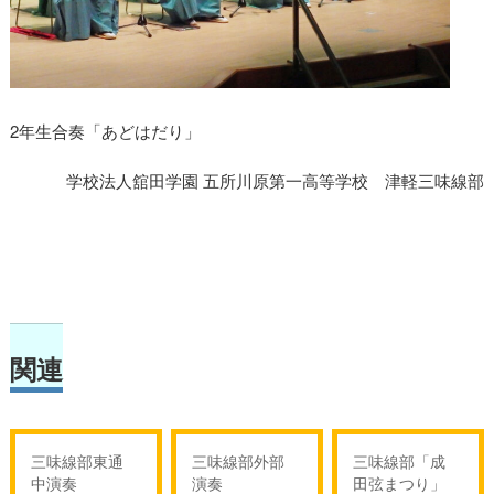
2年生合奏「あどはだり」
学校法人舘田学園 五所川原第一高等学校 津軽三味線部
関連
三味線部東通
三味線部外部
三味線部「成
中演奏
演奏
田弦まつり」