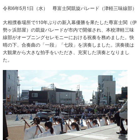
令和6年5月1日（水） 尊富士関凱旋パレード（津軽三味線部）
大相撲春場所で110年ぶりの新入幕優勝を果たした尊富士関（伊
尊富士関凱旋演奏
勢ヶ浜部屋）の凱旋パレードが市内で開催され、本校津軽三味
線部がオープニングセレモニーにおける祝奏を務めました。快
晴の下、合奏曲の「一段」「七段」を演奏しました。演奏後は
大観衆から大きな拍手をいただき、充実した演奏となりまし
た。