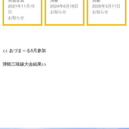
秀賞受賞
演奏
演奏
2021年11月15
2024年6月18日
2026年3月11日
日
お知らせ
お知らせ
お知らせ
投
過
<<
あづま～る5月参加
稿
去
次
津軽三味線大会結果
>>
の
ナ
の
投
投
稿:
ビ
稿:
ゲ
ー
シ
ョ