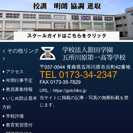
ン
< その他リンク
>
♦ アクセス
♦ 年間行事予定
♦ 教員募集情報
URL：
https://goichiko.jp
当サイトに掲載の記事・写真の無断転載を禁
♦ いじめ防止基本
じます。
方針
♦ 学校評価
♦ 教育実習受付