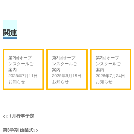
関連
第2回オープ
第3回オープ
第2回オープ
ンスクールご
ンスクールご
ンスクールご
案内
案内
案内
2025年7月11日
2025年9月18日
2026年7月24日
お知らせ
お知らせ
お知らせ
投
過
<<
1月行事予定
稿
去
次
第3学期 始業式
>>
の