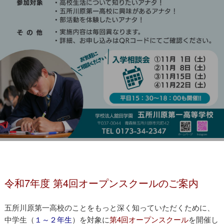
第4回オープンスクールご案内
令和7年度 第4回オープンスクールのご案内
五所川原第一高校のことをもっと深く知っていただくために、
中学生（
１～２年生
）を対象に
第4回オープンスクール
を開催し