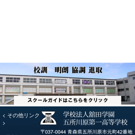
ナ
の
投
投
稿:
ビ
稿:
ゲ
ー
シ
ョ
ン
< その他リンク
>