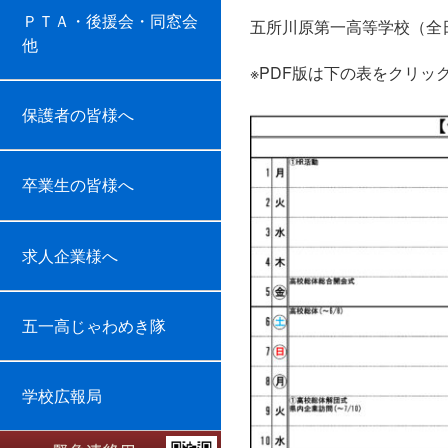
ＰＴＡ・後援会・同窓会
五所川原第一高等学校（全
他
※PDF版は下の表をクリッ
保護者の皆様へ
卒業生の皆様へ
求人企業様へ
五一高じゃわめき隊
学校広報局