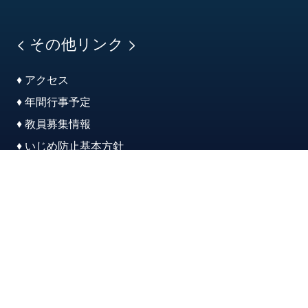
< その他リンク >
♦ アクセス
♦ 年間行事予定
♦ 教員募集情報
♦ いじめ防止基本方針
♦ 学校評価
♦ 教育実習受付
♦ 関連施設紹介
♦ このサイトについて