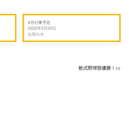
6月行事予定
2022年5月25日
お知らせ
次
軟式野球部優勝！
>>
の
投
稿: