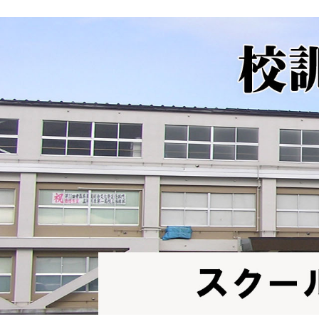
シ
ョ
ン