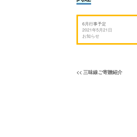
6月行事予定
2021年5月21日
お知らせ
投
過
<<
三味線ご寄贈紹介
稿
去
の
ナ
投
稿:
ビ
ゲ
ー