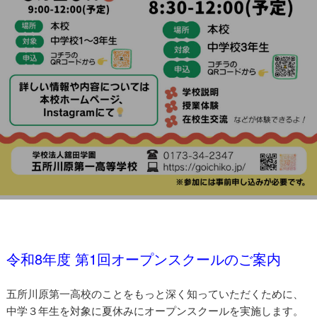
令和8年度 第1回オープンスクールのご案内
オープンスクールご案内
五所川原第一高校のことをもっと深く知っていただくために、
中学３年生を対象に夏休みにオープンスクールを実施します。