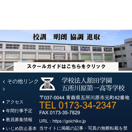
ー
シ
ョ
ン
< その他リンク
>
♦ アクセス
♦ 年間行事予定
♦ 教員募集情報
URL：
https://goichiko.jp
当サイトに掲載の記事・写真の無断転載を禁
♦ いじめ防止基本