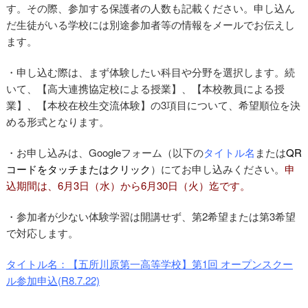
す。その際、参加する保護者の人数も記載ください。申し込ん
だ生徒がいる学校には別途参加者等の情報をメールでお伝えし
ます。
・申し込む際は、まず体験したい科目や分野を選択します。続
いて、【高大連携協定校による授業】、【本校教員による授
業】、【本校在校生交流体験】の3項目について、希望順位を決
める形式となります。
・お申し込みは、Googleフォーム（以下の
タイトル名
または
QR
コードをタッチまたはクリック
）にてお申し込みください。
申
込期間は、6月3日（水）から6月30日（火）迄です。
・参加者が少ない体験学習は開講せず、第2希望または第3希望
で対応します。
タイトル名：【五所川原第一高等学校】第1回 オープンスクー
ル参加申込(R8.7.22)