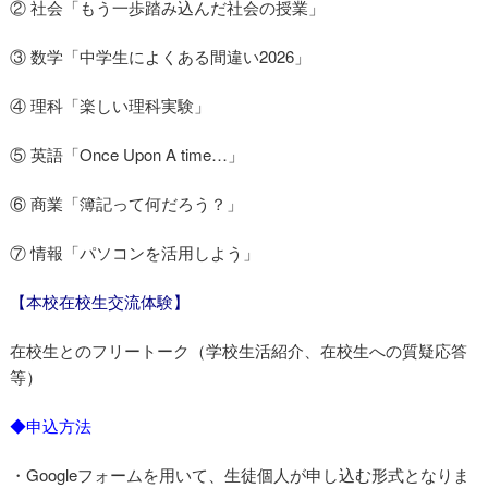
② 社会「もう一歩踏み込んだ社会の授業」
③ 数学「中学生によくある間違い2026」
④ 理科「楽しい理科実験」
⑤ 英語「Once Upon A time…」
⑥ 商業「簿記って何だろう？」
⑦ 情報「パソコンを活用しよう」
【本校在校生交流体験】
在校生とのフリートーク（学校生活紹介、在校生への質疑応答
等）
◆申込方法
・Googleフォームを用いて、生徒個人が申し込む形式となりま