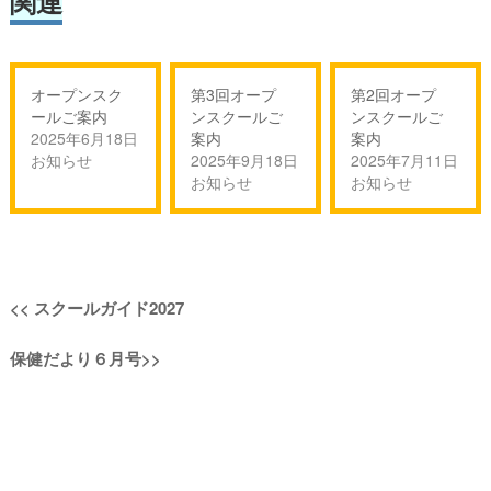
関連
オープンスク
第3回オープ
第2回オープ
ールご案内
ンスクールご
ンスクールご
2025年6月18日
案内
案内
お知らせ
2025年9月18日
2025年7月11日
お知らせ
お知らせ
投
過
<<
スクールガイド2027
稿
去
次
保健だより６月号
>>
の
ナ
の
投
投
稿:
ビ
稿:
ゲ