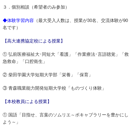
３．個別相談（希望者のみ参加）
◆体験学習内容
（最大受入人数は、授業が30名、交流体験が90
名です）
【高大連携協定校による授業】
① 弘前医療福祉大･同短大「看護」「作業療法･言語聴覚」「救
急救命」「口腔衛生」
② 柴田学園大学短期大学部「栄養」「保育」
③ 青森職業能力開発短期大学校「ものづくり体験」
【本校教員による授業】
① 国語「目指せ、言葉のソムリエ～ボキャブラリーを豊かにし
よう～」