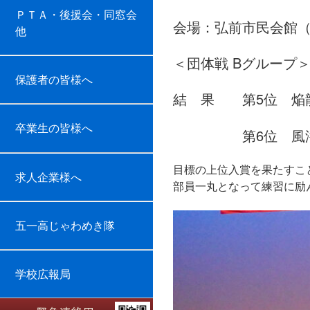
ＰＴＡ・後援会・同窓会
会場：弘前市民会館
他
＜団体戦 Bグループ
保護者の皆様へ
津軽
結 果 第5位 焔
卒業生の皆様へ
第6位 風濤（
目標の上位入賞を果たすこ
求人企業様へ
部員一丸となって練習に励
五一高じゃわめき隊
学校広報局