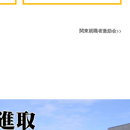
次
関東就職者激励会
>>
の
投
稿: