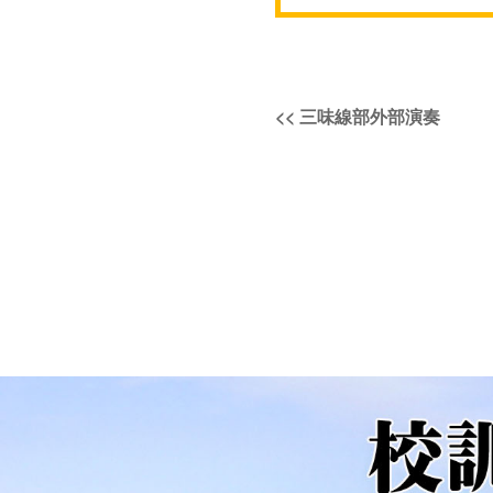
投
過
<<
三味線部外部演奏
稿
去
の
ナ
投
稿:
ビ
ゲ
ー
シ
ョ
ン