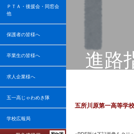
ＰＴＡ・後援会・同窓会
他
保護者の皆様へ
進路
卒業生の皆様へ
求人企業様へ
五一高じゃわめき隊
五所川原第一高等学校
学校広報局
※PDF版は下記画像をクリ