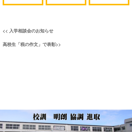
投
過
<<
入学相談会のお知らせ
稿
去
次
高校生「税の作文」で表彰
>>
の
ナ
の
投
投
稿:
ビ
稿:
ゲ
ー
シ
ョ
ン