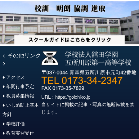
< その他リンク
>
♦ アクセス
♦ 年間行事予定
♦ 教員募集情報
URL：
https://goichiko.jp
当サイトに掲載の記事・写真の無断転載を禁
♦ いじめ防止基本
じます。
方針
♦ 学校評価
♦ 教育実習受付