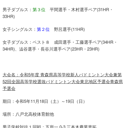
男子ダブルス：
第３位
平間選手・木村選手ペア(31HR・
33HR)
女子シングルス：
第２位
野呂選手(11HR)
女子ダブルス：ベスト８ 成田選手・工藤選手ペア(34HR・
34HR)、澁谷選手・長谷川選手ペア(23HR・23HR)
大会名：令和5年度 青森県高等学校新人バドミントン大会兼第
52回全国高等学校選抜バドミントン大会東北地区予選会青森県
予選会
期日：令和5年11月18日（土）～19日（日）
場所：八戸北高校体育館他
男子学校対抗１回戦：五所一 0-3 三本木農業恵拓