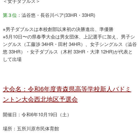
＜女子ダブルス＞
第３位
：澁谷悠・長谷川ペア(33HR・33HR)
※男子ダブルスは本校創部以来初の決勝進出、準優勝
※5月10日〜の県春季大会は男女団体、上記選手に加え、男子シ
ングルス（工藤渉 34HR・田村 34HR）、女子シングルス（澁谷
悠 33HR）・女子ダブルス（木村 33HR・大津 12HR)が代表と
して出場
大会名：令和6年度青森県高等学校新人バドミ
ントン大会西北地区予選会
開催日：令和6年10月19日（土）
場所：五所川原市民体育館