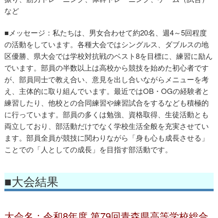
など
■メッセージ：私たちは、男女合わせて約20名、週4～5回程度
の活動をしています。各種大会ではシングルス、ダブルスの地
区優勝、県大会では学校対抗戦のベスト8を目標に、練習に励ん
バドミントン部
でいます。部員の半数以上は高校から競技を始めた初心者です
が、部員同士で教え合い、意見を出し合いながらメニューを考
え、主体的に取り組んでいます。最近ではOB・OGの経験者と
練習したり、他校との合同練習や練習試合をするなども積極的
に行っています。部員の多くは勉強、資格取得、生徒活動とも
両立しており、部活動だけでなく学校生活全般を充実させてい
ます。部員全員が競技に関わりながら「身も心も成長させる」
ことでの「人としての成長」を目指す部活動です。
■大会結果
大会名：令和8年度 第79回青森県高等学校総合