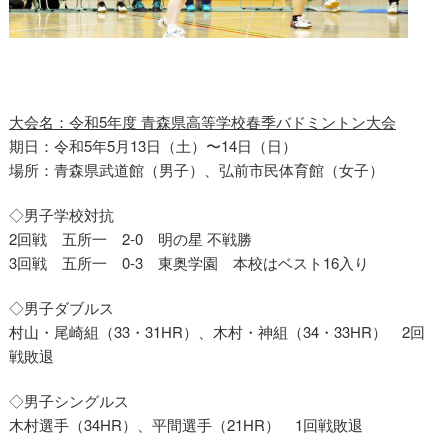
大会名：令和5年度 青森県高等学校春季バドミントン大会
期日：令和5年5月13日（土）〜14日（日）
場所：青森県武道館（男子）、弘前市民体育館（女子）
◇男子学校対抗
2回戦 五所一 2-0 明の星 不戦勝
3回戦 五所一 0-3 東奥学園 本校はベスト16入り
◇男子ダブルス
村山・尾崎組（33・31HR）、木村・神組（34・33HR） 2回
戦敗退
◇男子シングルス
木村選手（34HR）、平間選手（21HR） 1回戦敗退