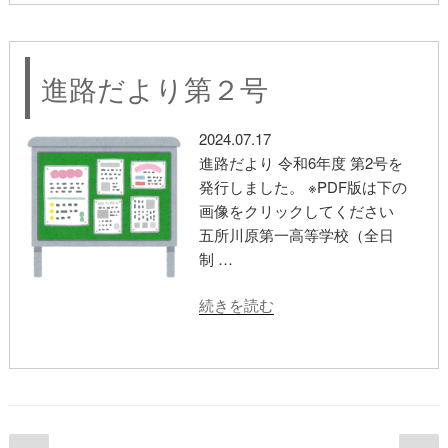
よ
り
第
進路だより第２号
３
号”
の
2024.07.17
進路だより 令和6年度 第2号を
発行しました。 ※PDF版は下の
画像をクリックしてください
五所川原第一高等学校（全日
制 …
“進
続きを読む
路
だ
よ
り
第
２