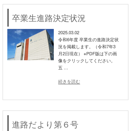
卒業生進路決定状況
2025.03.02
令和6年度 卒業生の進路決定状
況を掲載します。（令和7年3
カテゴリー:
進路指導
月2日現在） ※PDF版は下の画
像をクリックしてください。
五 …
“卒
続きを読む
業
生
進
路
決
進路だより第６号
定
状