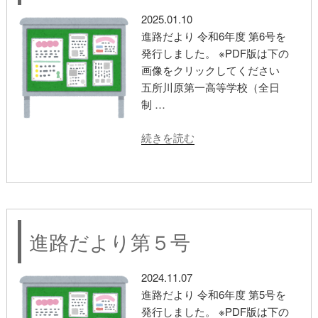
況”
2025.01.10
の
進路だより 令和6年度 第6号を
発行しました。 ※PDF版は下の
画像をクリックしてください
五所川原第一高等学校（全日
制 …
“進
続きを読む
路
だ
よ
り
第
進路だより第５号
６
号”
の
2024.11.07
進路だより 令和6年度 第5号を
発行しました。 ※PDF版は下の