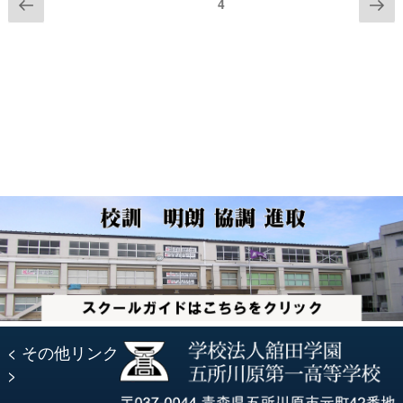
投
前
次
ページ
4
の
の
号”
稿
ペ
ペ
の
ー
ー
ナ
ジ
ジ
ビ
ゲ
ー
シ
ョ
ン
< その他リンク
>