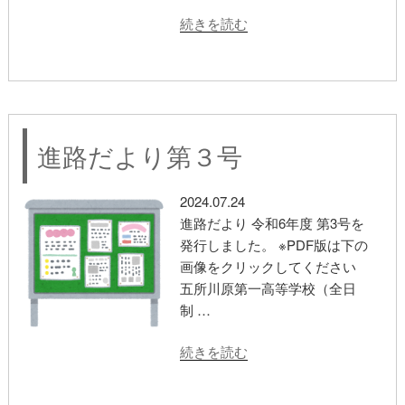
“進
続きを読む
路
だ
よ
り
第
進路だより第３号
４
号”
の
2024.07.24
進路だより 令和6年度 第3号を
発行しました。 ※PDF版は下の
画像をクリックしてください
五所川原第一高等学校（全日
制 …
“進
続きを読む
路
だ