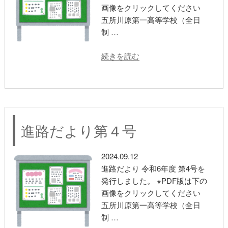
画像をクリックしてください
五所川原第一高等学校（全日
制 …
“進
続きを読む
路
だ
よ
り
第
進路だより第４号
５
号”
の
2024.09.12
進路だより 令和6年度 第4号を
発行しました。 ※PDF版は下の
画像をクリックしてください
五所川原第一高等学校（全日
制 …