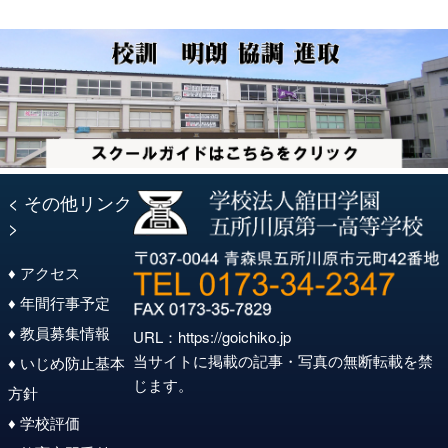
ョ
ン
< その他リンク
>
♦ アクセス
♦ 年間行事予定
♦ 教員募集情報
URL：
https://goichiko.jp
当サイトに掲載の記事・写真の無断転載を禁
♦ いじめ防止基本
じます。
方針
♦ 学校評価