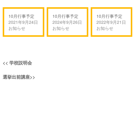
10月行事予定
10月行事予定
10月行事予定
2021年9月24日
2024年9月26日
2022年9月21日
お知らせ
お知らせ
お知らせ
投
過
<<
学校説明会
稿
去
次
選挙出前講座
>>
の
ナ
の
投
投
稿:
ビ
稿:
ゲ
ー
シ