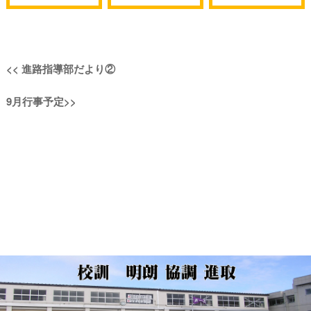
投
過
<<
進路指導部だより②
稿
去
次
9月行事予定
>>
の
ナ
の
投
投
稿:
ビ
稿:
ゲ
ー
シ
ョ
ン