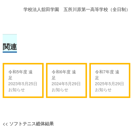
学校法人舘田学園 五所川原第一高等学校（全日制）
関連
令和5年度 遠
令和6年度 遠
令和7年度 遠
足
足
足
2023年5月25日
2024年5月29日
2025年5月29日
お知らせ
お知らせ
お知らせ
投
過
<<
ソフトテニス総体結果
稿
去