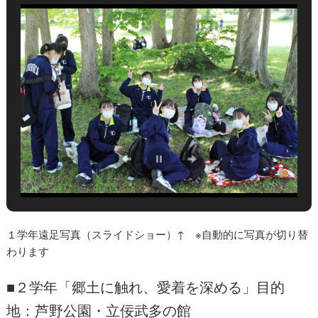
１学年遠足写真（スライドショー）↑ ※自動的に写真が切り替
わります
■２学年「郷土に触れ、愛着を深める」目的
地：芦野公園・立佞武多の館