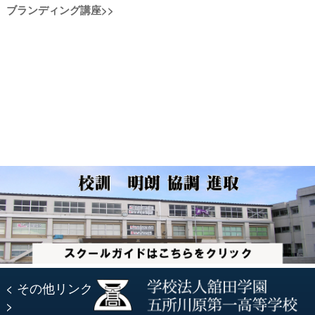
次
ブランディング講座
>>
の
ナ
の
投
投
稿:
ビ
稿:
ゲ
ー
シ
ョ
ン
< その他リンク
>