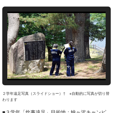
２学年遠足写真（スライドショー）↑ ※自動的に写真が切り替
わります
■３学年「炊事遠足」目的地：鰺ヶ沢キャンピ