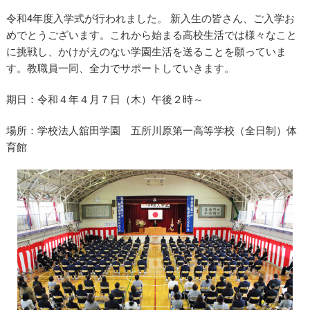
令和4年度入学式が行われました。 新入生の皆さん、ご入学お
めでとうございます。これから始まる高校生活では様々なこと
に挑戦し、かけがえのない学園生活を送ることを願っていま
す。教職員一同、全力でサポートしていきます。
令和4年度 入学式
期日：令和４年４月７日（木）午後２時～
場所：学校法人舘田学園 五所川原第一高等学校（全日制）体
育館