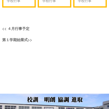
学校行事
学校行事
学校行事
投
過
<<
４月行事予定
稿
去
次
第１学期始業式
>>
の
ナ
の
投
投
稿:
ビ
稿:
ゲ
ー
シ
ョ
ン