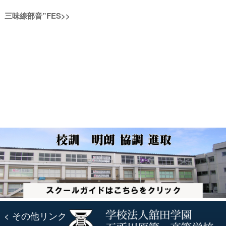
稿
去
次
三味線部音”FES
>>
の
ナ
の
投
投
稿:
ビ
稿:
ゲ
ー
シ
ョ
ン
< その他リンク