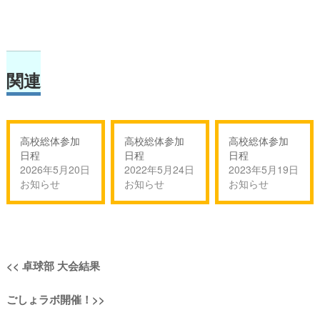
関連
高校総体参加
高校総体参加
高校総体参加
日程
日程
日程
2026年5月20日
2022年5月24日
2023年5月19日
お知らせ
お知らせ
お知らせ
投
過
<<
卓球部 大会結果
稿
去
次
ごしょラボ開催！
>>
の
ナ
の
投