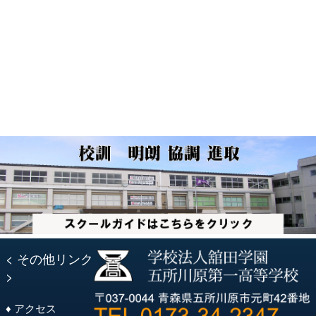
投
稿:
ビ
稿:
ゲ
ー
シ
ョ
ン
< その他リンク
>
♦ アクセス