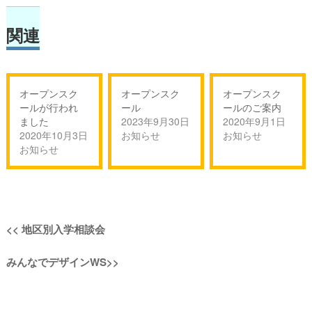
関連
オープンスク
オープンスク
オープンスク
ールが行われ
ール
ールのご案内
ました
2023年9月30日
2020年9月1日
2020年10月3日
お知らせ
お知らせ
お知らせ
投
過
<<
地区別入学相談会
稿
去
次
みんなでデザインWS
>>
の
ナ
の
投
投
稿:
ビ
稿: