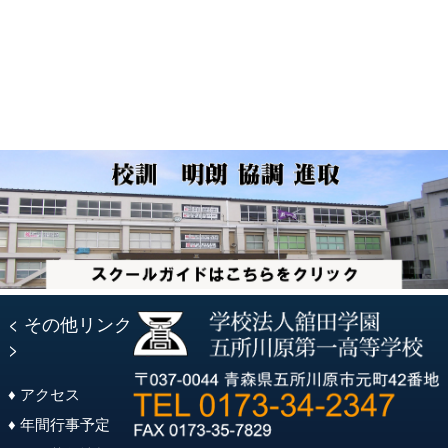
ゲ
ー
シ
ョ
ン
< その他リンク
>
♦ アクセス
♦ 年間行事予定