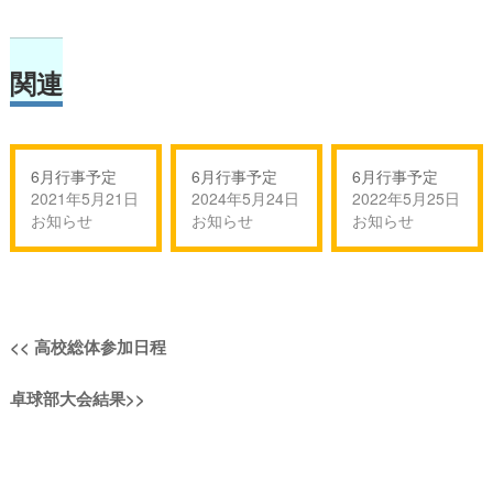
関連
6月行事予定
6月行事予定
6月行事予定
2021年5月21日
2024年5月24日
2022年5月25日
お知らせ
お知らせ
お知らせ
投
過
<<
高校総体参加日程
稿
去
次
卓球部大会結果
>>
の
ナ
の
投
投
稿:
ビ
稿: