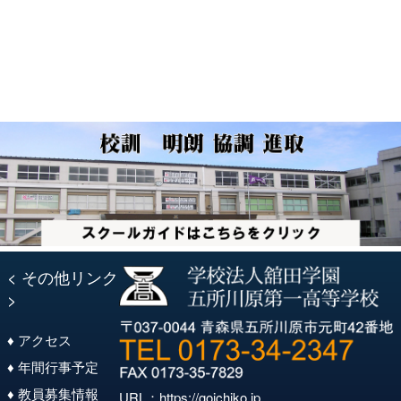
ゲ
ー
シ
ョ
ン
< その他リンク
>
♦ アクセス
♦ 年間行事予定
♦ 教員募集情報
URL：
https://goichiko.jp