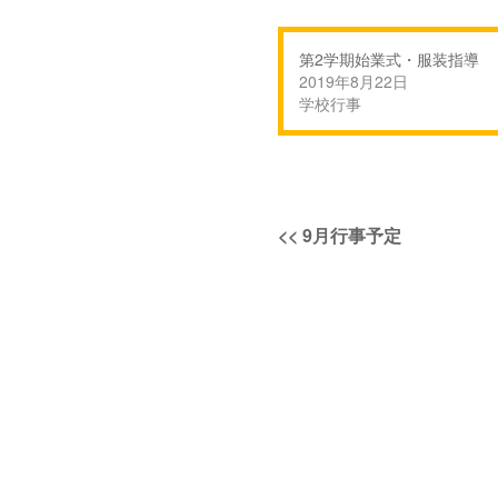
第2学期始業式・服装指導
2019年8月22日
学校行事
投
過
<<
9月行事予定
稿
去
の
ナ
投
稿:
ビ
ゲ
ー
シ