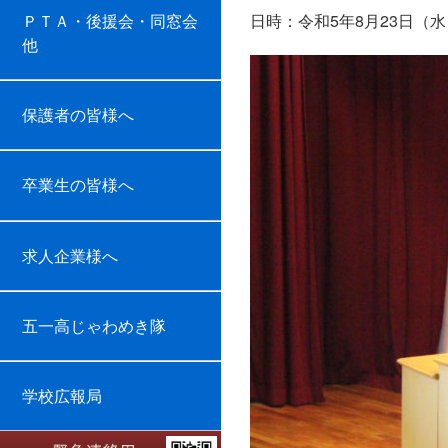
ＰＴＡ・後援会・同窓会
日時：令和5年8月23日（水）
第2
他
保護者の皆様へ
卒業生の皆様へ
求人企業様へ
五一高じゃわめき隊
学校広報局