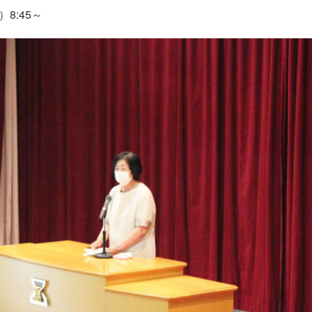
8:45～
学期 始業式