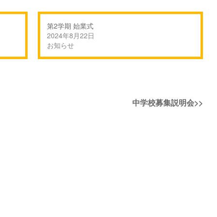
第2学期 始業式
2024年8月22日
お知らせ
次
中学校募集説明会
>>
の
投
稿: