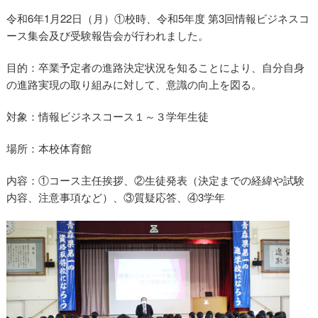
令和6年1月22日（月）①校時、令和5年度 第3回情報ビジネスコ
ース集会及び受験報告会が行われました。
目的：卒業予定者の進路決定状況を知ることにより、自分自身
の進路実現の取り組みに対して、意識の向上を図る。
対象：情報ビジネスコース１～３学年生徒
情報コース受験報告会
場所：本校体育館
内容：①コース主任挨拶、②生徒発表（決定までの経緯や試験
内容、注意事項など）、③質疑応答、④3学年