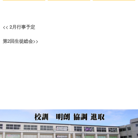
投
過
<<
2月行事予定
稿
去
次
第2回生徒総会
>>
の
ナ
の
投
投
稿:
ビ
稿:
ゲ
ー
シ
ョ
ン