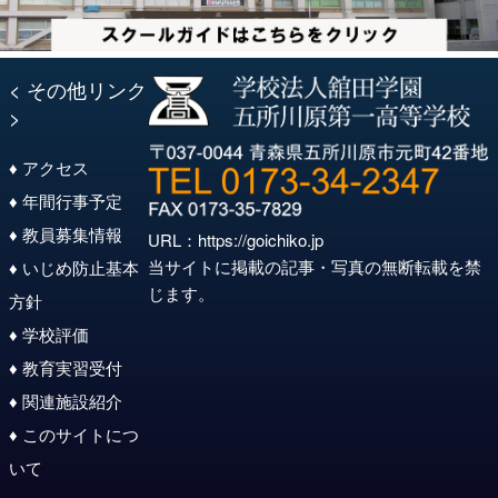
< その他リンク
>
♦ アクセス
♦ 年間行事予定
♦ 教員募集情報
URL：
https://goichiko.jp
当サイトに掲載の記事・写真の無断転載を禁
♦ いじめ防止基本
じます。
方針
♦ 学校評価
♦ 教育実習受付
♦ 関連施設紹介
♦ このサイトにつ
いて