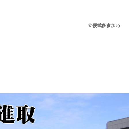
次
立佞武多参加
>>
の
投
稿: