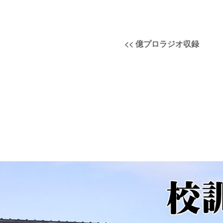
投
過
<<
億プロラジオ収録
稿
去
の
ナ
投
稿:
ビ
ゲ
ー
シ
ョ
ン