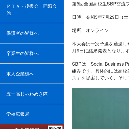
第8回全国高校生SBP交
ＰＴＡ・後援会・同窓会
他
日時 令和5年7月29日（土）
SB
場所 オンライン
保護者の皆様へ
本大会は一次予選を通過し
月6日に結果発表となりま
卒業生の皆様へ
SBPは「Social Bu
組みです。具体的には高校
求人企業様へ
ス」を提案していく、そし
五一高じゃわめき隊
学校広報局