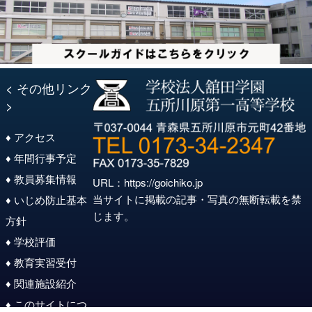
< その他リンク
>
♦ アクセス
♦ 年間行事予定
♦ 教員募集情報
URL：
https://goichiko.jp
当サイトに掲載の記事・写真の無断転載を禁
♦ いじめ防止基本
じます。
方針
♦ 学校評価
♦ 教育実習受付
♦ 関連施設紹介
♦ このサイトにつ