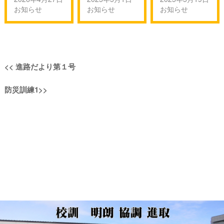
お知らせ
お知らせ
お知らせ
投
過
<<
進路だより第１号
稿
去
次
防災訓練1
>>
の
ナ
の
投
投
稿:
ビ
稿:
ゲ
ー
シ
ョ
ン