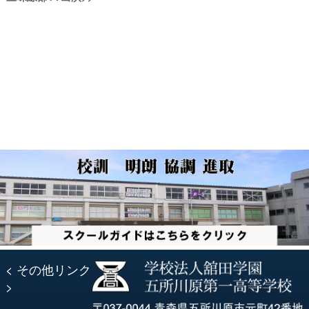
ナ
の
投
投
稿:
ビ
稿:
ゲ
ー
シ
ョ
ン
< その他リンク
>