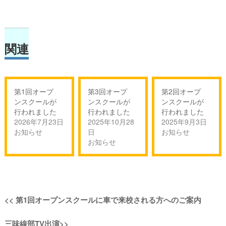
関連
第1回オープ
第3回オープ
第2回オープ
ンスクールが
ンスクールが
ンスクールが
行われました
行われました
行われました
2026年7月23日
2025年10月28
2025年9月3日
お知らせ
日
お知らせ
お知らせ
投
過
<<
第1回オープンスクールに車で来校される方へのご案内
稿
去
次
三味線部TV出演
>>
の