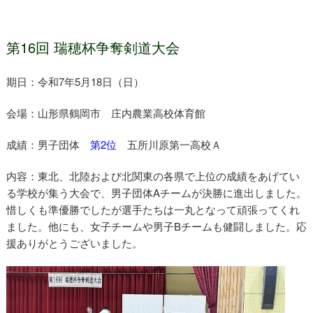
剣道部瑞穂杯結果
第16回 瑞穂杯争奪剣道大会
期日：令和7年5月18日（日）
会場：山形県鶴岡市 庄内農業高校体育館
成績：男子団体
第2位
五所川原第一高校Ａ
内容：東北、北陸および北関東の各県で上位の成績をあげてい
る学校が集う大会で、男子団体Aチームが決勝に進出しました。
惜しくも準優勝でしたが選手たちは一丸となって頑張ってくれ
ました。他にも、女子チームや男子Bチームも健闘しました。応
援ありがとうございました。