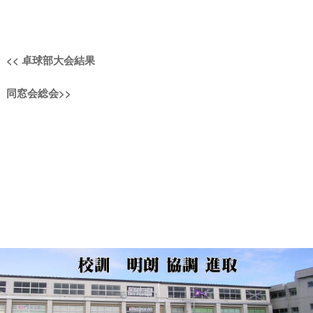
投
過
<<
卓球部大会結果
稿
去
次
同窓会総会
>>
の
ナ
の
投
投
稿:
ビ
稿:
ゲ
ー
シ
ョ
ン