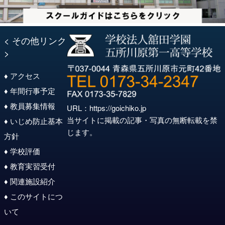
< その他リンク
>
♦ アクセス
♦ 年間行事予定
♦ 教員募集情報
URL：
https://goichiko.jp
当サイトに掲載の記事・写真の無断転載を禁
♦ いじめ防止基本
じます。
方針
♦ 学校評価
♦ 教育実習受付
♦ 関連施設紹介
♦ このサイトにつ
いて