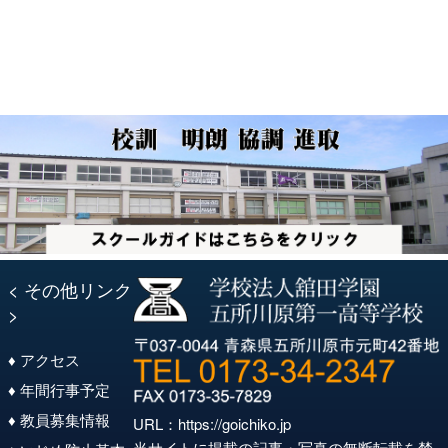
ー
シ
ョ
ン
< その他リンク
>
♦ アクセス
♦ 年間行事予定
♦ 教員募集情報
URL：
https://goichiko.jp
当サイトに掲載の記事・写真の無断転載を禁