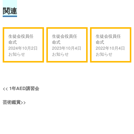
関連
生徒会役員任
生徒会役員任
生徒会役員任
命式
命式
命式
2024年10月2日
2023年10月4日
2022年10月4日
お知らせ
お知らせ
お知らせ
投
過
<<
1年AED講習会
稿
去
次
芸術鑑賞
>>
の
ナ
の
投
投
稿:
ビ
稿:
ゲ