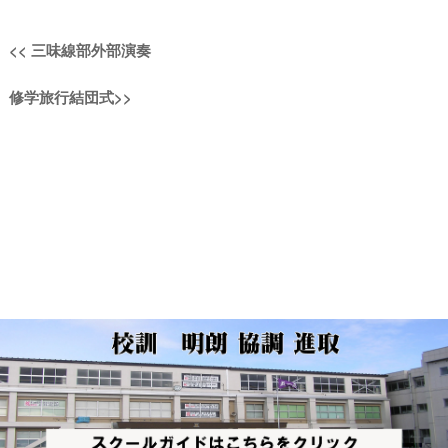
投
過
<<
三味線部外部演奏
稿
去
次
修学旅行結団式
>>
の
ナ
の
投
投
稿:
ビ
稿:
ゲ
ー
シ
ョ
ン