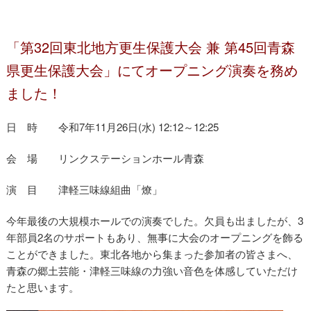
「第32回東北地方更生保護大会 兼 第45回青森
県更生保護大会」にてオープニング演奏を務め
三味線部外部演奏
ました！
日 時 令和7年11月26日(水) 12:12～12:25
会 場 リンクステーションホール青森
演 目 津軽三味線組曲「燎」
今年最後の大規模ホールでの演奏でした。欠員も出ましたが、3
年部員2名のサポートもあり、無事に大会のオープニングを飾る
ことができました。東北各地から集まった参加者の皆さまへ、
青森の郷土芸能・津軽三味線の力強い音色を体感していただけ
たと思います。