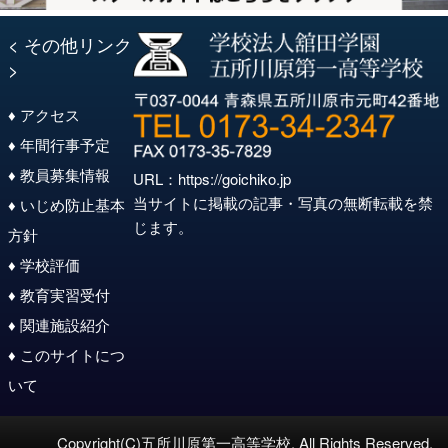
< その他リンク
>
♦ アクセス
♦ 年間行事予定
♦ 教員募集情報
URL：
https://goichiko.jp
当サイトに掲載の記事・写真の無断転載を禁
♦ いじめ防止基本
じます。
方針
♦ 学校評価
♦ 教育実習受付
♦ 関連施設紹介
♦ このサイトにつ
いて
Copyright(C)五所川原第一高等学校. All Rights Reserved.