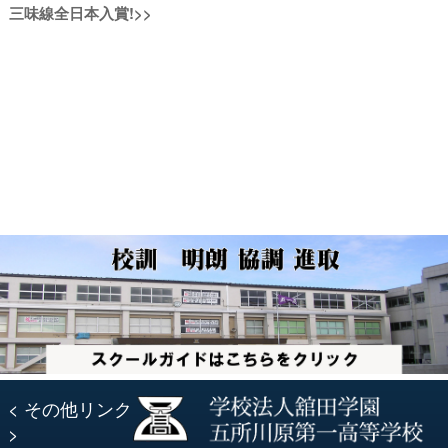
次
三味線全日本入賞!
>>
の
ナ
の
投
投
稿:
ビ
稿:
ゲ
ー
シ
ョ
ン
< その他リンク
>