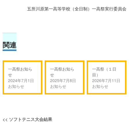
五所川原第一高等学校（全日制）一高祭実行委員会
関連
一高祭お知ら
一高祭お知ら
一高祭（１日
せ
せ
目）
2024年7月1日
2025年7月8日
2026年7月11日
お知らせ
お知らせ
お知らせ
投
過
<<
ソフトテニス大会結果
稿
去