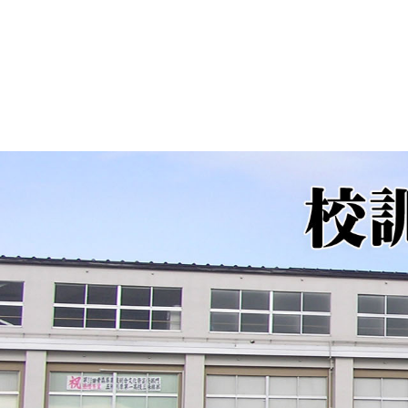
投
稿:
ビ
ゲ
ー
シ
ョ
ン