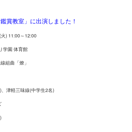
線部外部演奏
術鑑賞教室」に出演しました！
11:00～12:00
学園 体育館
味線組曲「燎」
)、津軽三味線(中学生2名)
ズ
)