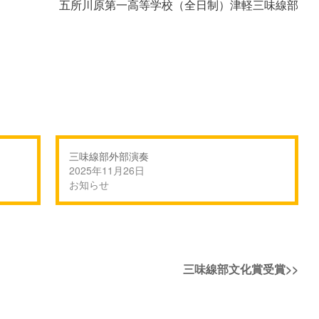
五所川原第一高等学校（全日制）津軽三味線部
三味線部外部演奏
2025年11月26日
お知らせ
次
三味線部文化賞受賞
>>
の
投