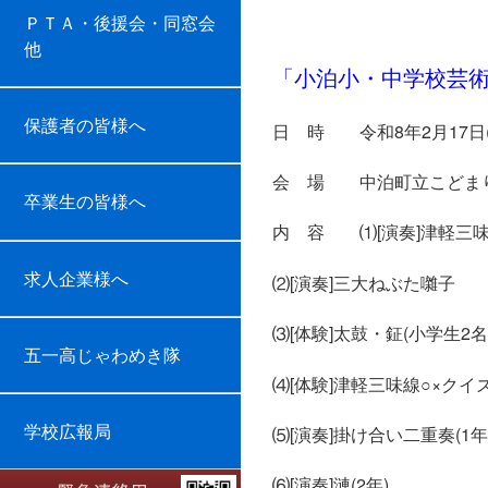
ＰＴＡ・後援会・同窓会
他
三味
「小泊小・中学校芸
保護者の皆様へ
日 時 令和8年2月17日(火) 
会 場 中泊町立こどまり
卒業生の皆様へ
内 容 ⑴[演奏]津軽三
求人企業様へ
⑵[演奏]三大ねぶた囃子
⑶[体験]太鼓・鉦(小学生2名
五一高じゃわめき隊
⑷[体験]津軽三味線○×クイ
学校広報局
⑸[演奏]掛け合い二重奏(1年
⑹[演奏]漣(2年)