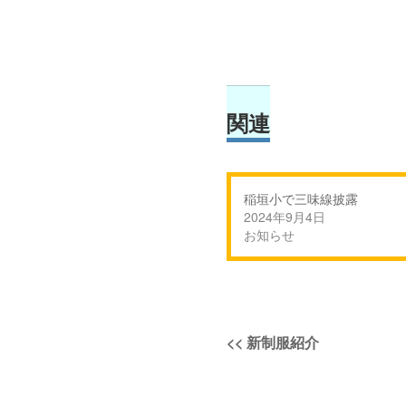
関連
稲垣小で三味線披露
2024年9月4日
お知らせ
投
過
<<
新制服紹介
稿
去
の
ナ