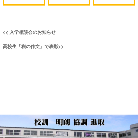
投
過
<<
入学相談会のお知らせ
稿
去
次
高校生「税の作文」で表彰
>>
の
ナ
の
投
投
稿:
ビ
稿:
ゲ
ー
シ
ョ
ン