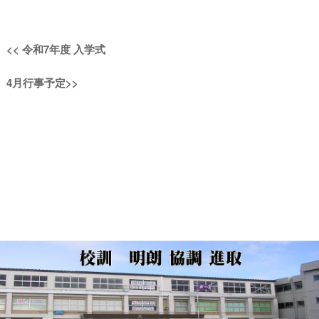
投
過
<<
令和7年度 入学式
稿
去
次
4月行事予定
>>
の
ナ
の
投
投
稿:
ビ
稿:
ゲ
ー
シ
ョ
ン