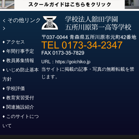
< その他リンク
>
♦ アクセス
♦ 年間行事予定
♦ 教員募集情報
URL：
https://goichiko.jp
当サイトに掲載の記事・写真の無断転載を禁
♦ いじめ防止基本
じます。
方針
♦ 学校評価
♦ 教育実習受付
♦ 関連施設紹介
♦ このサイトにつ
いて