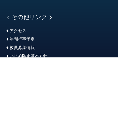
< その他リンク >
♦ アクセス
♦ 年間行事予定
♦ 教員募集情報
♦ いじめ防止基本方針
♦ 学校評価
♦ 教育実習受付
♦ 関連施設紹介
♦ このサイトについて