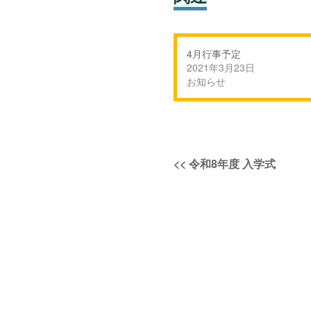
4月行事予定
2021年3月23日
お知らせ
投
過
<<
令和8年度 入学式
稿
去
の
ナ
投
稿:
ビ
ゲ
ー