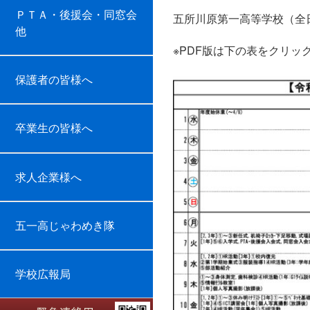
ＰＴＡ・後援会・同窓会
五所川原第一高等学校（全
他
※PDF版は下の表をクリッ
保護者の皆様へ
卒業生の皆様へ
求人企業様へ
五一高じゃわめき隊
学校広報局