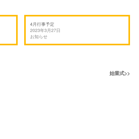
4月行事予定
2023年3月27日
お知らせ
次
始業式
>>
の
投
稿: