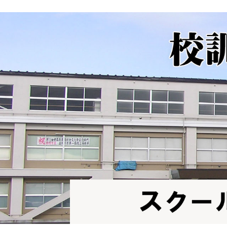
シ
ョ
ン