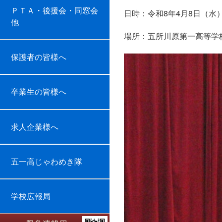
ＰＴＡ・後援会・同窓会
日時：令和8年4月8日（水）9
他
場所：五所川原第一高等学
保護者の皆様へ
卒業生の皆様へ
始業
求人企業様へ
五一高じゃわめき隊
学校広報局